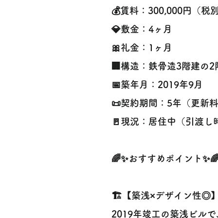
💰賃料：300,000円（税
💎敷金：4ヶ月
🎀礼金：1ヶ月
🏢構造：鉄骨造3階建の2
📅築年月：2019年9月
📜契約期間：5年（更新
🚪現況：居住中（引渡し
🌈✨おすすめポイント✨
🏗️【築浅×デザイン性◎
2019年竣工の築浅ビル