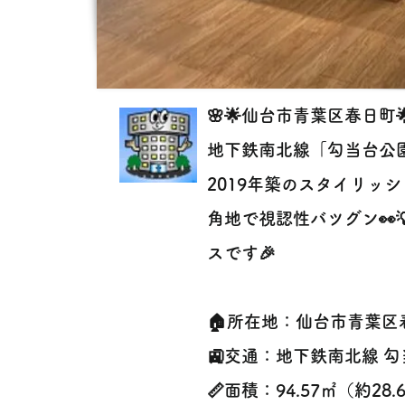
🌸🌟仙台市青葉区春日町🌟
地下鉄南北線「勾当台公園」駅
2019年築のスタイリッシ
角地で視認性バツグン👀
スです🎉
🏠所在地：仙台市青葉区
🚉交通：地下鉄南北線 勾
📏面積：94.57㎡（約28.