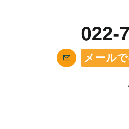
お
022-
メールで
【仙台の貸店舗・居抜き専門サイト】テナント仲介センタ