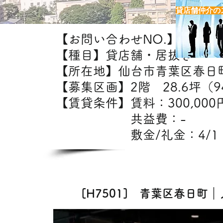
貸店舗仲介の
【お問い合わせNO.】H7501
【種目】貸店舗・居抜き
【所在地】仙台市青葉区春日
【募集区画】2階 28.6坪（94
【賃貸条件】賃料：30
共益費：
敷金/礼金：4/1
【出店
[H7501] 青葉区春日