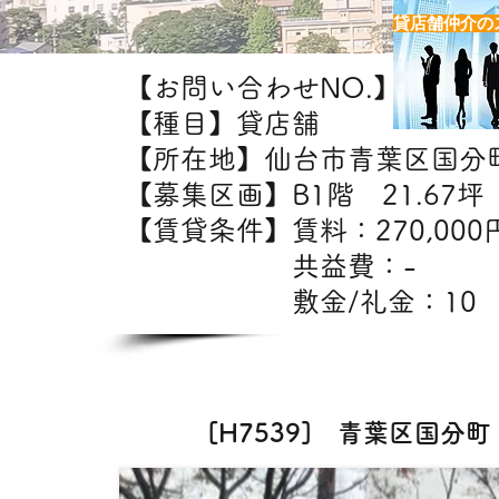
貸店舗仲介の
【お問い合わせNO.】H7539
【種目】貸店舗
【所在地】仙台市青葉区国分
【募集区画】B1階 21.67坪（
【賃貸条件】賃料：27
共益費：
敷金/礼金：10
【出店
[H7539] 青葉区国