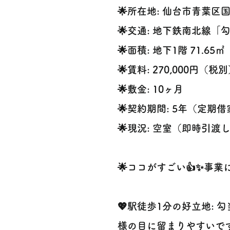
🌟所在地: 仙台市青葉区
🌟交通: 地下鉄南北線「
🌟面積: 地下1階 71.65㎡
🌟賃料: 270,000円（税
🌟敷金: 10ヶ月
🌟契約期間: 5年（定期
🌟現況: 空室（即時引渡
🌟ココがすごい👍✨事
💖駅徒歩1分の好立地:
様の目に留まりやすいです