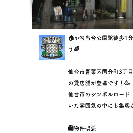
🏠✨勾当台公園駅徒歩1
う🌈
仙台市青葉区国分町3丁
の貸店舗が登場です！🥳
仙台市のシンボルロード
いた雰囲気の中にも集客が
🛍️物件概要