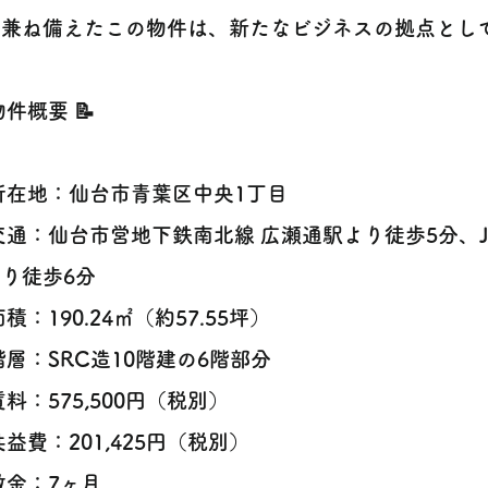
を兼ね備えたこの物件は、新たなビジネスの拠点とし
 物件概要 📝
 所在地：仙台市青葉区中央1丁目
 交通：仙台市営地下鉄南北線 広瀬通駅より徒歩5分、J
り徒歩6分
 面積：190.24㎡（約57.55坪）
 階層：SRC造10階建の6階部分
 賃料：575,500円（税別）
 共益費：201,425円（税別）
 敷金：7ヶ月