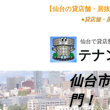
【仙台の貸店舗・居
​●貸店舗
仙台で貸店
テナ
​仙台
門！