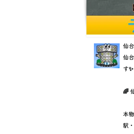
仙台
仙
す✨
🌈
本物
駅