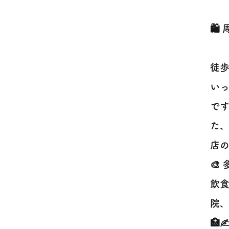
🛍
徒歩
い
です
た
店の
🎨
飲
院、
🏥