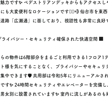
魅力です✨ ペデストリアンデッキからもアクセスし
にも大変便利なロケーションです🚶‍♀️💨 仙台市を
道路「広瀬通」に面しており、視認性も非常に良好で
 プライバシー・セキュリティ確保された快適空間 🏢
らの物件は6階部分をまるごと利用できる1フロア1テ
ント様を気にすることなく、プライバシーやセキュリ
集中できます🛡️ 共用部は令和5年にリニューアルさ
です✨ 24時間セキュリティやエレベーターを完備
男女別に設置されています✨ 室内に流しがあるのも