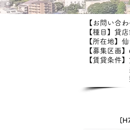
【お問い合わせ
【種目】貸店
【所在地】仙
【募集区画】6
【賃貸条件
共益費：
敷金/
[