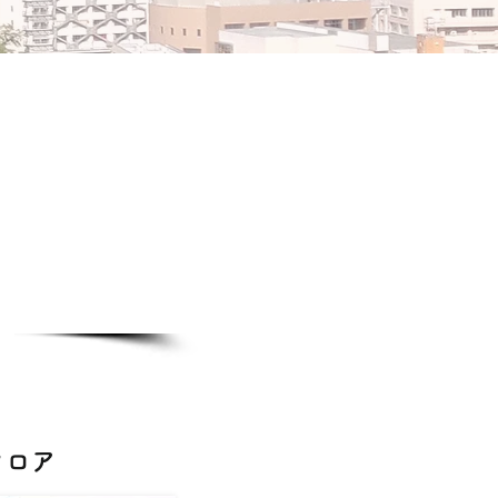
​
フロア