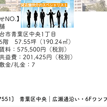
貸店舗仲介のスペシャリスト
NO.】H7551
舗
台市青葉区中央1丁目
階 57.55坪（190.24㎡）
】賃料：575,500円（税別）
201,425円（税別）
礼金：7
【出店可能業態】
エステ・クリニック・スクール
H7551] 青葉区中央｜広瀬通沿い・6Fワン