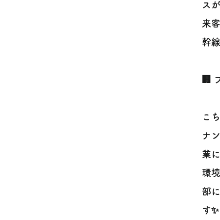
スが
来客
幹線
🏢
こち
ナ
業に
環境
部に
す✨