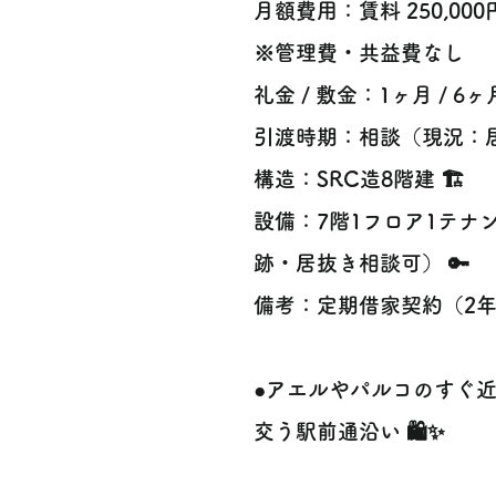
月額費用：賃料 250,000
※管理費・共益費なし
礼金 / 敷金：1ヶ月 / 6ヶ月
引渡時期：相談（現況：居
構造：SRC造8階建 🏗️
設備：7階1フロア1テ
跡・居抜き相談可） 🔑
備考：定期借家契約（2
●アエルやパルコのすぐ
交う駅前通沿い 🛍️✨