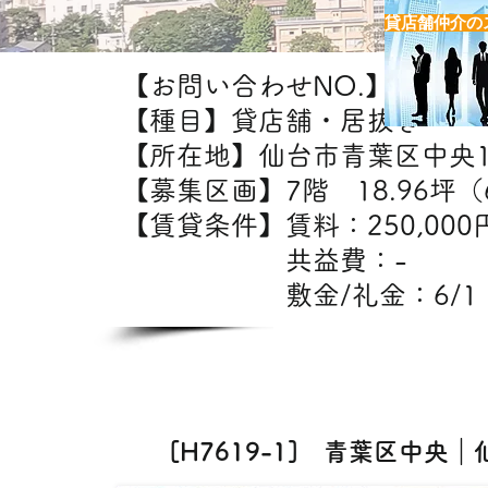
貸店舗仲介の
【お問い合わせNO.】H7619-
【種目】貸店舗・居抜き
【所在地】仙台市青葉区中央
【募集区画】7階 18.96坪（6
【賃貸条件】賃料：25
共益費：
敷金/礼金：6/1
【出
飲食・美容室・エ
[H7619-1] 青葉区中