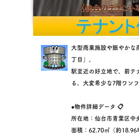
大型商業施設や賑やかな
丁目」。
駅至近の好立地で、前テ
る、大変希少な7階ワンフロ
●物件詳細データ 📋
所在地：仙台市青葉区中
面積：62.70㎡（約18.9