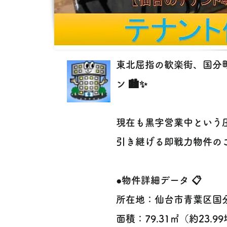
東北屈指の歓楽街、国分
ン 🏙️✨
現在も黒字営業中という
引き継げる即戦力物件のご
●物件詳細データ 📋
所在地：仙台市青葉区国
面積：79.31㎡（約23.9