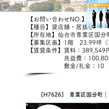
貸店舗仲介の
【お問い合わせNO.】H7626
【種目】貸店舗・居抜き
【所在地】仙台市青葉区国分
【募集区画】1階 23.99坪（7
【賃貸条件】賃料：38
共益費：100,8
敷金/礼金：10
【出店
[H7626] 青葉区国分