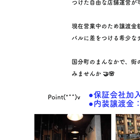
つけた自由な店舗運営が可能
現在営業中のため譲渡金
バルに差をつける希少な
国分町のまんなかで、街
みませんか 🤝🌸
●保証会社加入
Point(*^^)v
●内装譲渡金