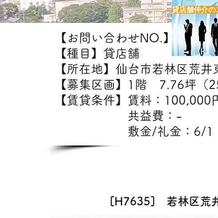
貸店舗仲介の
【お問い合わせNO.】H7635
【種目】貸店舗
【所在地】仙台市若林区荒井
【募集区画】1階 7.76坪（25
【賃貸条件】賃料：10
共益費：
敷金/礼金：6/1
【出
飲食・美容室・エステ
[H7635] 若林区