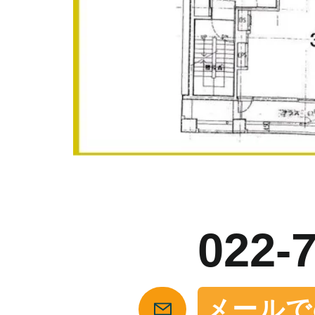
お
022-
メールで