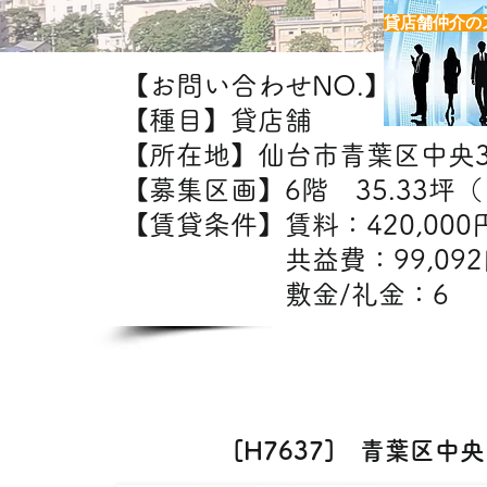
貸店舗仲介の
【お問い合わせNO.】H7637
【種目】貸店舗
【所在地】仙台市青葉区中央
【募集区画】6階 35.33坪（1
【賃貸条件】賃料：42
共益費：99,0
敷金/礼金：6
【出
クリニッ
[H7637] 青葉区