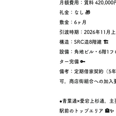
月額費用：賃料 420,000円
礼金：なし 🎁
敷金：6ヶ月
引渡時期：2026年11月
構造：SRC造8階建 🏗️
設備：角地ビル・6階1フ
ター完備 🔑
備考：定期借家契約（5
可。商店街組合への加入
●青葉通×愛宕上杉通。
駅前のトップエリア 🏦✨