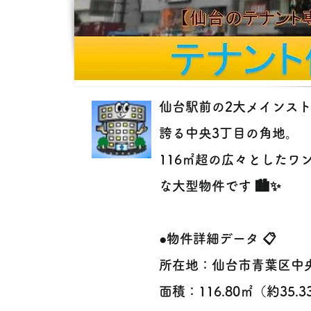
仙台駅前の2大メインス
誇る中央3丁目の角地。
116㎡超の広々とした
な大型物件です 🏙️✨
●物件詳細データ 📋
所在地：仙台市青葉区中
面積：116.80㎡（約35.