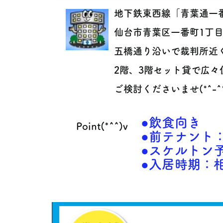
地下鉄東西線「青葉通一
仙台市青葉区一番町1丁
五橋通り沿いで裁判所近
2階、3階セット貸で広々
ご検討くださいませ(*^-^*
●飲食向き
Point(*^^)v
●前テナント
●スケルトン
●入居時期：