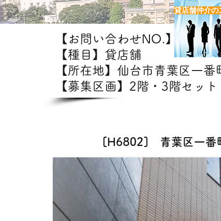
貸店舗仲介の
【お問い合わせNO.】H6802
【種目】貸店舗
【所在地】仙台市青葉区一
【募集区画】2階・3階セット 4
【出店
[H6802] 青葉区一