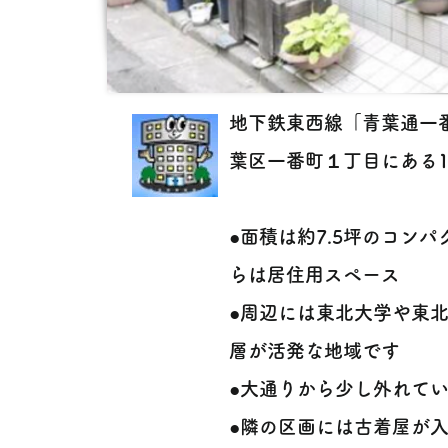
地下鉄東西線「青葉通一
葉区一番町１丁目にある1
●面積は約7.5坪のコン
らは居住用スペース
●周辺には東北大学や東
層が活発な地域です
●大通りから少し外れて
●隣の区画には古着屋が