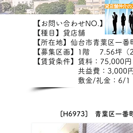
貸店舗仲介の
【お問い合わせNO.】H6973
【種目】貸店舗
【所在地】仙台市青葉区一番
【募集区画】1階 7.56坪（
【賃貸条件】賃料：75,000
共益費：3,000
敷金/礼金：6/1
【出店可能業態】エス
[H6973] 青葉区一