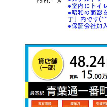
Point(*^^)v
​●室内にト
●昭和の面影
丁」内です(^^
●保証会社加