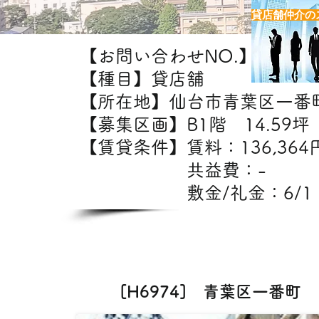
貸店舗仲介の
【お問い合わせNO.】H6974
【種目】貸店舗
【所在地】仙台市青葉区一番
【募集区画】B1階 14.59坪（
【賃貸条件】賃料：13
共益費：
敷金/礼金：6/1
【出
飲食・美容室・エステ
[H6974] 青葉区一番