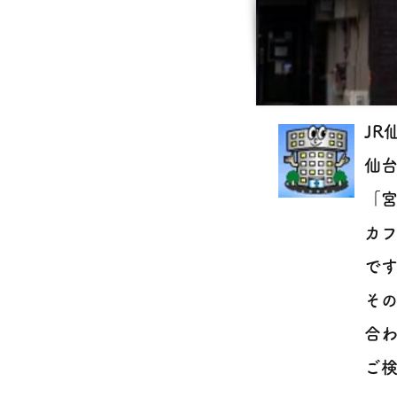
JR
仙
「
カ
で
そ
合
ご検