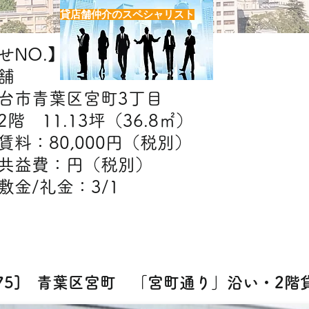
貸店舗仲介のスペシャリスト
NO.】H6975
舗
台市青葉区宮町3丁目
階 11.13坪（36.8㎡）
】賃料：80,000円（税別）
費：円（税別）​
金：3/1
【出店可能業態】
BAR・スナック・エステ・クリニック・物販
975] 青葉区宮町 「宮町通り」沿い・2