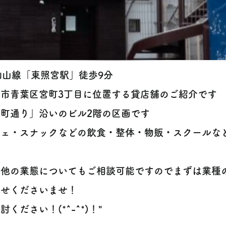
仙山線「東照宮駅」徒歩9分
台市青葉区宮町3丁目に位置する貸店舗のご紹介です
宮町通り」沿いのビル2階の区画です
フェ・スナックなどの飲食・整体・物販・スクールな
す
の他の業態についてもご相談可能ですのでまずは業種
わせくださいませ！
討ください！(*^-^*)！"