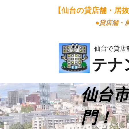
【仙台の貸店舗・居
​●貸店舗
仙台で貸店
テナ
​仙台
門！