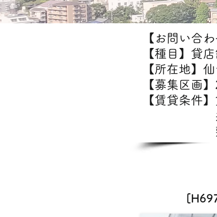
【お問い合わせ
【種目】貸店
【所在地】仙
【募集区画】2
【賃貸条件
共益
敷金/礼
カフェ・
[H6