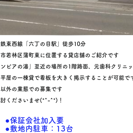
鉄東西線「六丁の目駅」徒歩10分
台市若林区蒲町東に位置する貸店舗のご紹介です
サンピアの湯」至近の場所の1階路面、元歯科クリニ
平屋の一棟貸で看板を大きく掲示することが可能です(
食以外の業態での募集です
討くださいませ(*^-^*)！
●保証会社加入要
●敷地内駐車：13台