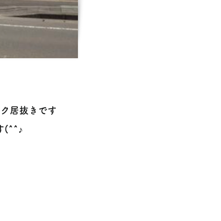
ック居抜きです
^^♪