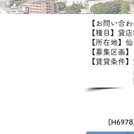
【お問い合わせ
【種目】貸店
【所在地】仙
【募集区画】1
【賃貸条件
共益
敷金/礼
[H69