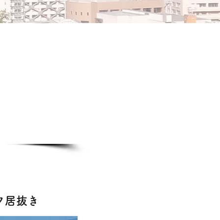
ル
ック居抜き