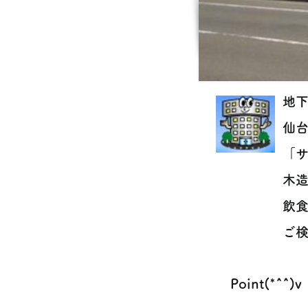
地下
仙
「
木造
飲
ご検
Point(*^^)v