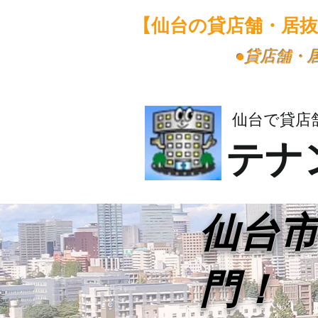
【仙台の貸店舗・居
​●貸店舗
仙台で貸店
テナ
​仙台
門！