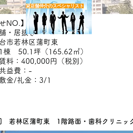
貸店舗仲介のスペシャリスト
NO.】H6978
舗・居抜き
台市若林区蒲町東
棟 50.1坪（165.62㎡）
】賃料：400,000円（税別）
費：-​
金：3/1
【出店可能業態】
美容室・エステ・クリニック・物販・スクー
78] 若林区蒲町東 1階路面・歯科クリニ