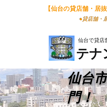
【仙台の貸店舗・居
​●貸店舗
仙台で貸店
テナ
​仙台
門！