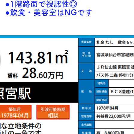
●1階路面で視認性◎
●飲食・美容室はNGです