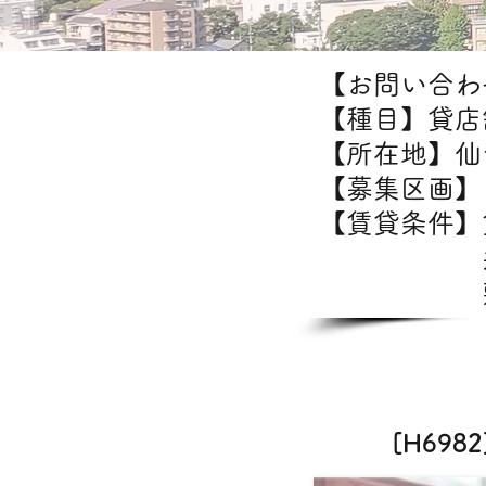
【お問い合わせ
【種目】貸店
【所在地】仙
【募集区画】1
【賃貸条件
共益費：
敷金/
[H69