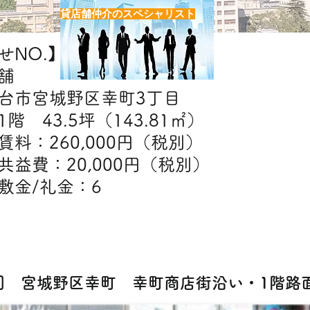
貸店舗仲介のスペシャリスト
NO.】H6982
舗
台市宮城野区幸町3丁目
階 43.5坪（143.81㎡）
】賃料：260,000円（税別）
20,000円（税別）
礼金：6
【出店可能業態】
エステ・クリニック・物販・スクール
82] 宮城野区幸町 幸町商店街沿い・1階