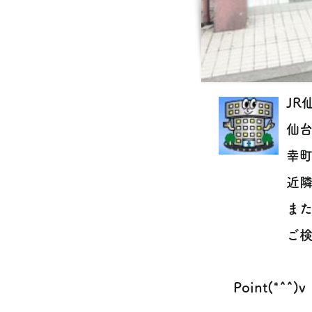
JR
仙
幸
近
ま
ご検
Point(*^^)v