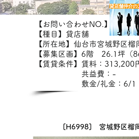
貸店舗仲介の
【お問い合わせNO.】H6998
【種目】貸店舗
【所在地】仙台市宮城野区榴
【募集区画】6階 26.1坪（86
【賃貸条件】賃料：31
共益費：
敷金/礼金：6/1
【出
エステ・ク
[H6998] 宮城野