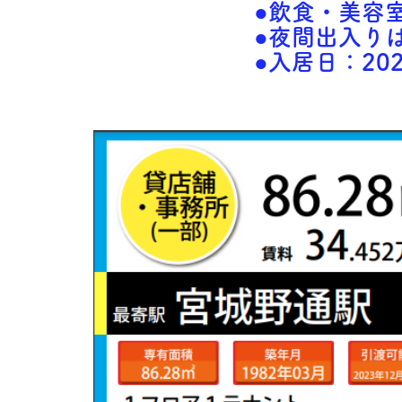
●飲食・美容
●夜間出入り
●入居日：20