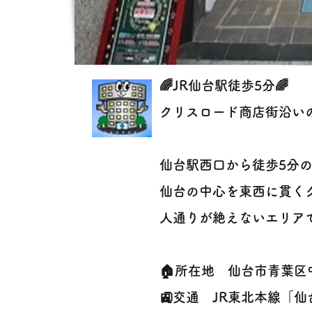
🌈JR仙台駅徒歩5分🌈
クリスロード商店街沿い
仙台駅西口から徒歩5分
仙台の中心を東西に貫くク
人通りが絶えないエリア
🏠所在地 仙台市青葉区
🚉交通 JR東北本線「