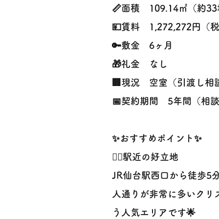
📏面積 109.14㎡（約3
💴賃料 1,272,272円（
🔑敷金 6ヶ月
🎁礼金 なし
🏢現況 空室（引渡し相
📅契約期間 5年間（相
✨おすすめポイント✨
🚶‍♀️駅近の好立地
JR仙台駅西口から徒歩5
人通りが非常に多いクリ
う人気エリアです🌟