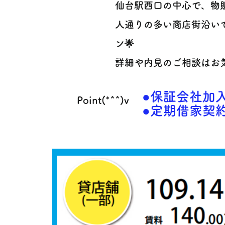
仙台駅西口の中心で、物
人通りの多い商店街沿い
ン🌟
詳細や内見のご相談はお
●保証会社加
Point(*^^)v
●定期借家契