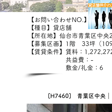
貸店舗仲介の
【お問い合わせNO.】H7460
【種目】貸店舗
【所在地】仙台市青葉区中央
【募集区画】1階 33坪（109
【賃貸条件】賃料：1,2
共益費：
敷金/礼金：6
【出店
[H7460] 青葉区中