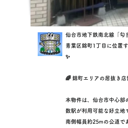
仙台市地下鉄南北線「勾
青葉区錦町1丁目に位置
✨
🌈 錦町エリアの居抜き
本物件は、仙台市中心部
数駅が利用可能な好立地
南側幅員約25mの公道