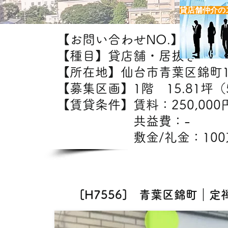
貸店舗仲介の
【お問い合わせNO.】H7556
【種目】貸店舗・居抜き
【所在地】仙台市青葉区錦町
【募集区画】1階 15.81坪（5
【賃貸条件】賃料：25
共益費：
敷金/礼金：100万円
【出店
[H7556] 青葉区錦町