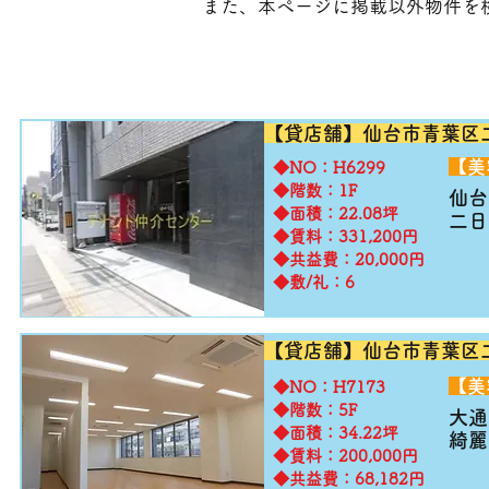
​また、本ページに掲載以外物件を
【貸店舗】仙台市青葉区
​【
​◆NO：H6299
◆階数：1F
仙台
◆面積：22.08坪
二日
◆賃料：331,200円
◆共益費：20,000円
◆敷/礼：6
【貸店舗】仙台市
青葉区
​【
​◆NO：H7173
◆階数：5F
大通
◆面積：34.22坪
綺麗
◆賃料：200,000円
◆共益費：68,182円