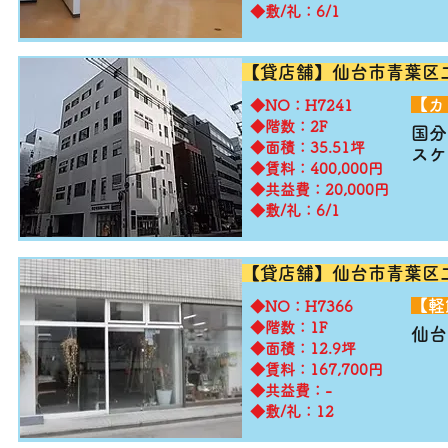
◆敷/礼：6/1
【貸店舗】仙台市
青葉区
​【
​◆NO：H7241
◆階数：2F
国分
◆面積：35.51坪
​ス
◆賃料：400,000円
◆共益費：20,000円
◆敷/礼：6/1
【貸店舗】仙台市
青葉区
​【
​◆NO：H7366
◆階数：1F
​仙
◆面積：12.9坪
◆賃料：167,700円
◆共益費：-
◆敷/礼：12