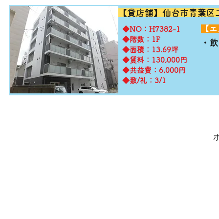
【貸店舗】仙台市
青葉区
​【
​◆NO：H7382-1
◆階数：1F
・飲
◆面積：13.69坪
◆賃料：130,000円
◆共益費：6,000円
◆敷/礼：3/1
【仙台の貸店舗・居抜き専門サイト】テナント仲介センタ