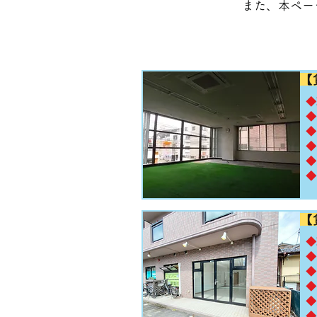
​また、本ペ
【
​
◆
◆
◆
◆
◆
【
​
◆
◆
◆
◆
◆