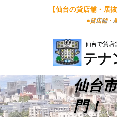
【仙台の貸店舗・居
​●貸店舗
仙台で貸店
テナ
​仙台
門！