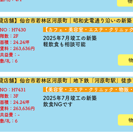
物
貸店舗】仙台市若林区河原町｜昭和史電通り沿いの新
​【カフェ・美容室・エステ・クリニッ
◆NO：H7430
階数：2F
2025年7月竣工の新築
面積：24.24坪
​軽飲食も相談可能
賃料：263,636円
共益費：-
敷/礼：6
貸店舗】仙台市若林区河原町｜地下鉄「河原町駅」徒歩
​【美容室・エステ・クリニック・物販
◆NO：H7431
階数：3F
2025年7月竣工の新築
面積：24.24坪
飲食NGです
賃料：263,636円
共益費：-
敷/礼：6