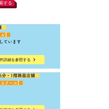
索する
店舗
ール】
しています
件詳細を参照する
6分・1階路面店舗
・スクール】