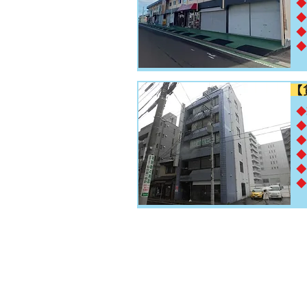
◆
◆
◆
◆
【
​
◆
◆
◆
◆
◆