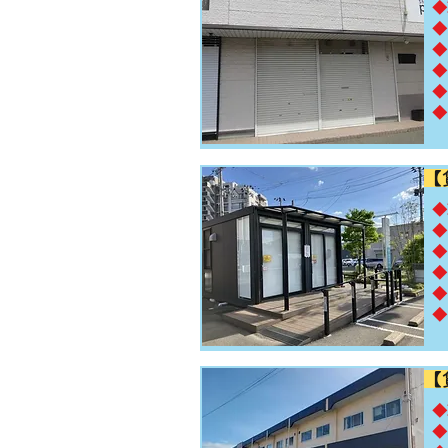
​
◆
◆
◆
◆
◆
【
​
◆
◆
◆
◆
◆
【
​
◆