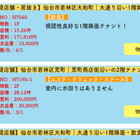
貸店舗・居抜き】仙台市若林区大和町｜大通り沿い1
​【飲食】
◆NO：H7560
階数：1F
​視認性良好な1階路面テナント！
面積：15.26坪
賃料：171,818円
共益費：10,000円
敷/礼：6/1
貸店舗】仙台市若林区荒町｜荒町商店街沿いの2階テ
​【エステ・クリニック・スクール】
◆NO：H7190-1
階数：2F
​室内に水回りはありません
面積：28.13坪
賃料：200,000円
共益費：30,000円
敷/礼：3/1
貸店舗】仙台市若林区大和町｜大通り沿い1階路面・