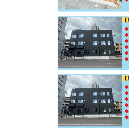
【
​
◆
◆
◆
◆
◆
【
​
◆
◆
◆
◆
◆