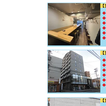
【
​
◆
◆
◆
◆
◆
【
​
◆
◆
◆
◆
◆
【