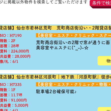
ージに掲載以外物件を検索してご覧いただけます
条件で検
貸店舗】仙台市若林区荒町 荒町商店街沿い・2階貸
​【美容室・エステ・クリニック・スク
◆NO：H7190
階数：2F
荒町商店街沿いの2階で窓が通りに面
面積：28坪
​美容室やエステに(^_-)-☆
賃料：224,000円
共益費：28,000円
物
敷/礼：6/1
貸店舗】仙台市若林区河原町｜地下鉄「河原町駅」徒歩
​【美容室・エステ・クリニック・物販
◆NO：H7335
階数：1F
駐車場2台確保可能♪
面積：11.7坪
賃料：91,000円
共益費：5,000円
敷/礼：4/1