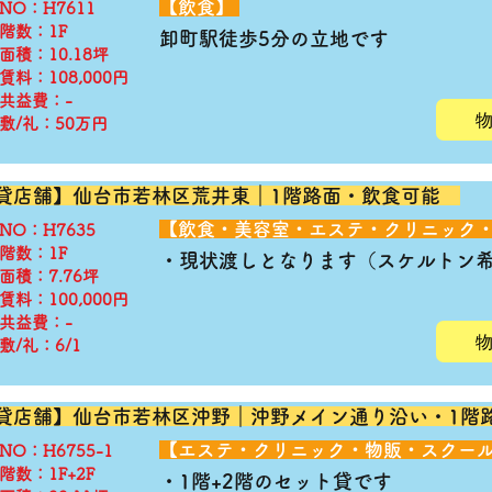
​【飲食】
◆NO：H7611
階数：1F
卸町駅徒歩5分の立地です
面積：10.18坪
賃料：108,000円
共益費：-
敷/礼：50万円
貸店舗】仙台市若林区荒井東｜1階路面・飲食可能
​【飲食・美容室・エステ・クリニック
◆NO：H7635
階数：1F
​・現状渡しとなります（スケルトン
面積：7.76坪
賃料：100,000円
共益費：-
敷/礼：6/1
貸店舗】仙台市若林区沖野｜沖野メイン通り沿い・1
​【エステ・クリニック・物販・スクー
◆NO：H6755-1
階数：1F+2F
​・1階+2階のセット貸です