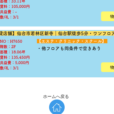
面積：33.11坪
賃料：105,000円
共益費：-
敷/礼：3/1
貸店舗】仙台市若林区新寺｜仙台駅徒歩5分・ワンフ
​【エステ・クリニック・スクール】
◆NO：H7650
階数：2F
​・他フロアも同条件で空きあり
面積：18.06坪
賃料：135,450円
共益費：5,000円
敷/礼：3/1
​ホームへ戻る