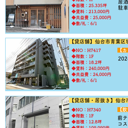
居
◆面積：25.335坪
​駐
◆賃料：213,000円
◆共益費：25,000円
◆敷/礼：6/1
【貸店舗】仙台市青葉区
​【
​◆NO：H7417
◆階数：1F
20
◆面積：18.2坪
◆賃料：240,000円
◆共益費：24,000円
◆敷/礼：6/1
【貸店舗・居抜き】仙台
​【
​◆NO：H7340
◆階数：1F
前
◆面積：12.8坪
コス
◆賃料：109,090円