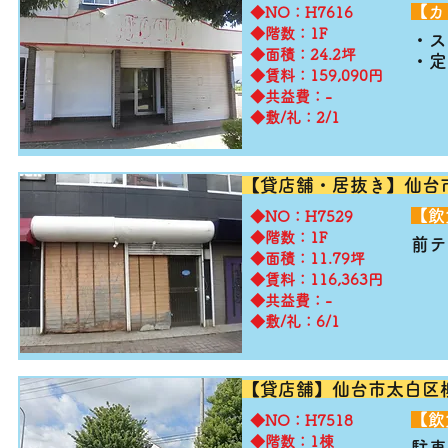
​【
​◆NO：H7616
◆階数：1F
・ス
◆面積：24.2坪
・定
◆賃料：159,090円
◆共益費：-
◆敷/礼：2/1
【貸店舗・居抜き】仙台
​【
​◆NO：H7529
◆階数：1F
前テ
◆面積：11.79坪
◆賃料：116,363円
◆共益費：-
◆敷/礼：6/1
【貸店舗】仙台市太白
​【
​◆NO：H7518
◆階数：1棟