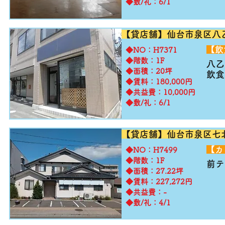
◆敷/礼：6/1
【貸店舗】仙台市泉区八
​【
​◆NO：H7371
◆階数：1F
八乙
◆面積：20坪
飲食
◆賃料：180,000円
◆共益費：10,000円
◆敷/礼：6/1
【貸店舗】仙台市泉区七
​【
​◆NO：H7499
◆階数：1F
前テ
◆面積：27.22坪
◆賃料：227,272円
◆共益費：-
◆敷/礼：4/1