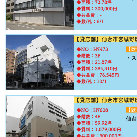
◆面積：73.78坪
◆賃料：300,000円
◆共益費：-
◆敷/礼：6/1
【貸店舗】仙台市宮城野
​【
​◆NO：H7473
◆階数：3F
・ス
◆面積：21.87坪
◆賃料：284,310円
◆共益費：76,545円
◆敷/礼：10/1
【貸店舗】仙台市宮城野
​【
​◆NO：H7608
◆階数：4F
仙台
◆面積：59.92坪
◆賃料：1,079,000円
◆共益費：300,000円