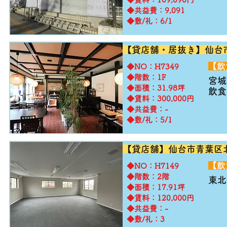
◆共益費：9,091
◆敷/礼：6/1
【貸店舗・居抜き】仙台
​【
​◆NO：H7349
◆階数：1F
宮城
◆面積：31.98坪
飲食
◆賃料：300,000円
◆共益費：-
◆敷/礼：5/1
【貸店舗】仙台市青葉区
​【
​◆NO：H7149
◆階数：2階
東北
◆面積：17.91坪
◆賃料：120,000円
◆共益費：-
◆敷/礼：3