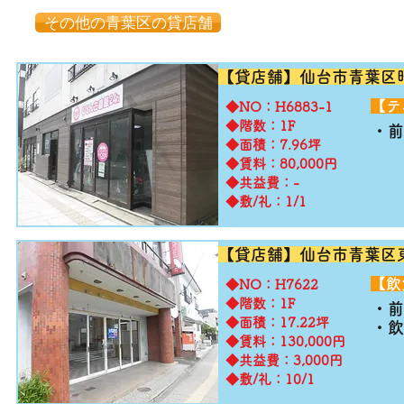
その他の青葉区の貸店舗
【貸店舗】仙台市青葉区
​【
​◆NO：H6883-1
◆階数：1F
・前
◆面積：7.96坪
◆賃料：80,000円
◆共益費：-
◆敷/礼：1/1
【貸店舗】仙台市青葉区
​【
​◆NO：H7622
◆階数：1F
・
◆面積：17.22坪
・飲
◆賃料：130,000円
◆共益費：3,000円
◆敷/礼：10/1