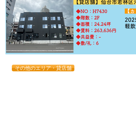
【貸店舗】仙台市若林区
​【
​◆NO：H7430
◆階数：2F
20
◆面積：24.24坪
​軽
◆賃料：263,636円
◆共益費：-
◆敷/礼：6
その他のエリア・貸店舗