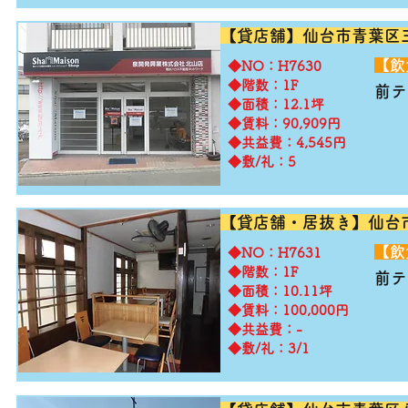
【貸店舗】仙台市青葉区
​【
​◆NO：H7630
◆階数：1F
前テ
◆面積：12.1坪
◆賃料：90,909円
◆共益費：4,545円
◆敷/礼：5
【貸店舗・居抜き】仙台
​【
​◆NO：H7631
◆階数：1F
前テ
◆面積：10.11坪
◆賃料：100,000円
◆共益費：-
◆敷/礼：3/1