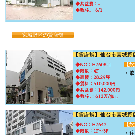
◆共益費：-
◆敷/礼：6/1
宮城野区の貸店舗
【貸店舗】仙台市宮城野
​【
​◆NO：H7608-1
◆階数：4F
・飲
◆面積：28.29坪
◆賃料：510,000円
◆共益費：142,000円
◆敷/礼：612万/無し
【貸店舗】仙台市宮城野
​【
​◆NO：H7647
◆階数：1F～3F
・住