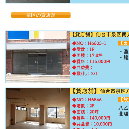
泉区の貸店舗
【貸店舗】仙台市泉区南
​【
​◆NO：H6605-1
◆階数：1F
・重
◆面積：17.8坪
・建
◆賃料：115,000円
◆共益費：-
◆敷/礼：2/1
【貸店舗】
仙
台
市
泉区
​【
​◆NO：H6846
◆階数：2F
八乙
◆面積：20坪
​北
◆賃料：140,000円
◆共益費：10,000円