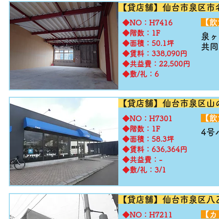
【貸店舗】仙台市泉区市
​【
​◆NO：H7416
◆階数：1F
泉ヶ
◆面積：50.1坪
共同
◆賃料：338,090円
◆共益費：22,500円
◆敷/礼：6
【貸店舗】仙台市泉区山
​【
​◆NO：H7301
◆階数：1F
4号
◆面積：58.3坪
◆賃料：636,364円
◆共益費：-
◆敷/礼：3/1
【貸店舗】仙台市泉区八
​【
​◆NO：H7211