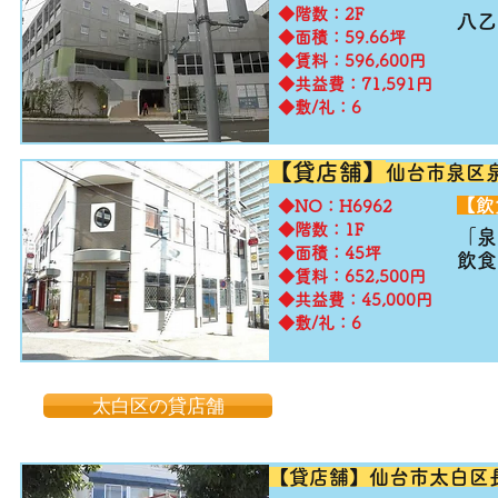
◆階数：2F
八乙
◆面積：59.66坪
◆賃料：596,600円
◆共益費：71,591円
◆敷/礼：6
【貸店舗】
仙
台
市
泉区
​【
​◆NO：H6962
◆階数：1F
「泉
◆面積：45坪
​飲
◆賃料：652,500円
◆共益費：45,000円
◆敷/礼：6
太白区の貸店舗
【貸店舗】仙台市太白区