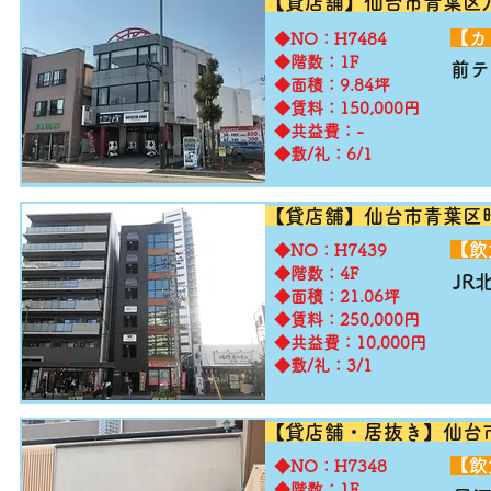
【貸店舗】仙台市青葉区
​【
​◆NO：H7484
◆階数：1F
前テ
◆面積：9.84坪
◆賃料：150,000円
◆共益費：-
◆敷/礼：6/1
【貸店舗】仙台市青葉区
​【
​◆NO：H7439
◆階数：4F
JR
◆面積：21.06坪
◆賃料：250,000円
◆共益費：10,000円
◆敷/礼：3/1
【貸店舗・居抜き】仙台
​【
​◆NO：H7348
◆階数：1F