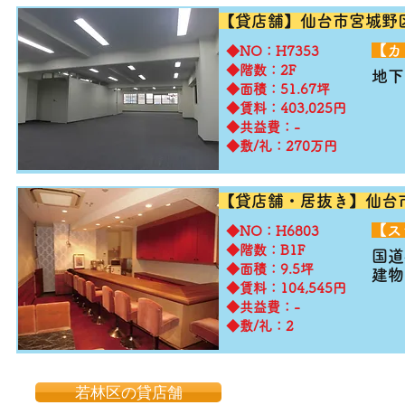
【貸店舗】仙台市宮城野
​【
​◆NO：H7353
◆階数：2F
地下
◆面積：51.67坪
◆賃料：403,025円
◆共益費：-
◆敷/礼：270万円
【貸店舗・居抜き】仙台
​【
​◆NO：H6803
◆階数：B1F
国道
◆面積：9.5坪
建物
◆賃料：104,545円
◆共益費：-
◆敷/礼：2
若林区の貸店舗