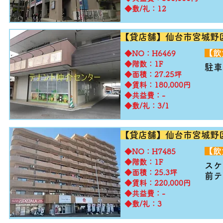
◆敷/礼：12
【貸店舗】仙台市宮城野
​【
​◆NO：H6469
◆階数：1F
駐車
◆面積：27.25坪
◆賃料：180,000円
◆共益費：-
◆敷/礼：3/1
【貸店舗】仙台市宮城野
​【
​◆NO：H7485
◆階数：1F
ス
◆面積：25.3坪
前テ
◆賃料：220,000円
◆共益費：-
◆敷/礼：3